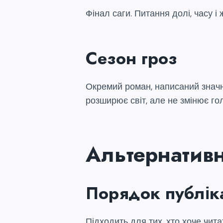
Фінал саги. Питання долі, часу 
Сезон гроз
Окремий роман, написаний значно
розширює світ, але не змінює гол
Альтернативн
Порядок публіка
Підходить для тих, хто хоче читат