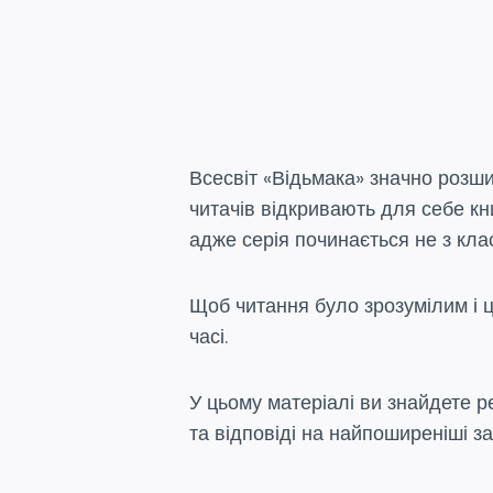
Всесвіт «Відьмака» значно розшир
читачів відкривають для себе к
адже серія починається не з клас
Щоб читання було зрозумілим і ці
часі.
У цьому матеріалі ви знайдете р
та відповіді на найпоширеніші з