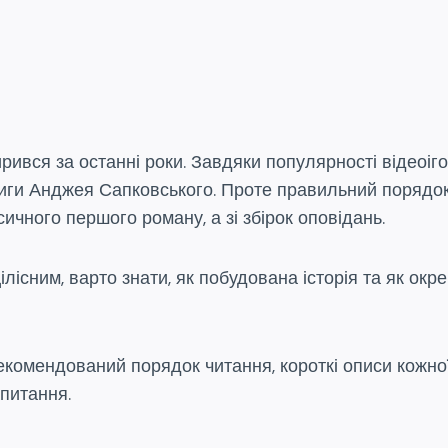
ився за останні роки. Завдяки популярності відеоігор
ниги Анджея Сапковського. Проте правильний порядо
ичного першого роману, а зі збірок оповідань.
лісним, варто знати, як побудована історія та як окре
екомендований порядок читання, короткі описи кожної
апитання.