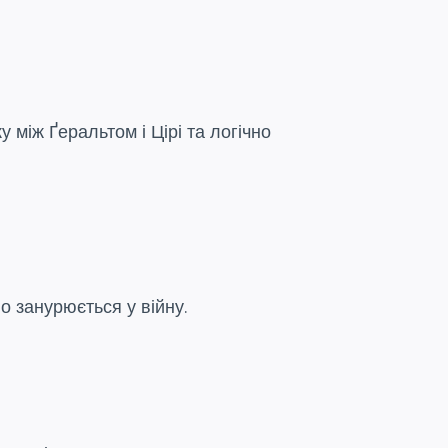
у між Ґеральтом і Цірі та логічно
о занурюється у війну.