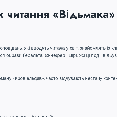
 читання «Відьмака»
 оповідань, які вводять читача у світ, знайомлять із
 образи Ґеральта, Єннефер і Цірі. Усі ці події відб
оману «Кров ельфів», часто відчувають нестачу контек