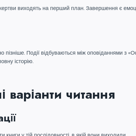
і жертви виходять на перший план. Завершення є емоц
 пізніше. Події відбуваються між оповіданнями з «О
овну історію.
і варіанти читання
ції
и книги у тій послідовності, в якій вони виходили.