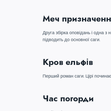
Меч призначен
Друга збірка оповідань і одна з 
підводить до основної саги.
Кров ельфів
Перший роман саги. Цірі починає 
Час погорди