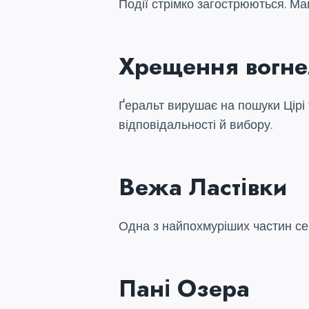
Події стрімко загострюються. Маг
Хрещення вогн
Ґеральт вирушає на пошуки Цірі 
відповідальності й вибору.
Вежа Ластівки
Одна з найпохмуріших частин сері
Пані Озера