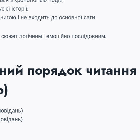
ться з хронологією подій;
єї історії;
нигою і не входить до основної саги.
 сюжет логічним і емоційно послідовним.
ний порядок читання
о)
повідань)
повідань)