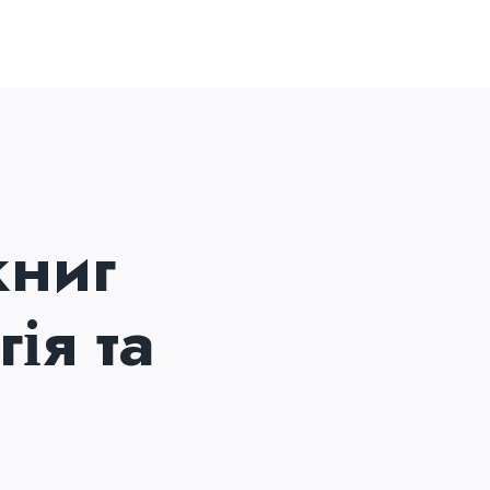
книг
ія та