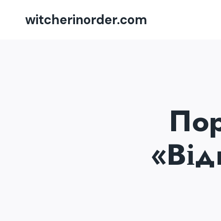
Перейти
witcherinorder.com
до
вмісту
Пор
«Від