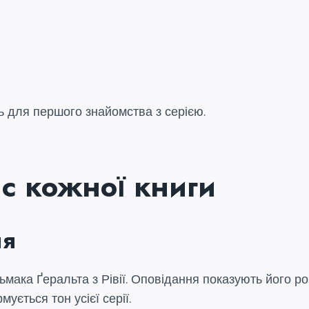
 для першого знайомства з серією.
с кожної книги
ня
дьмака Ґеральта з Рівії. Оповідання показують його р
ується тон усієї серії.