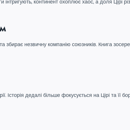
и інтригують, континент охоплює хаос, а доля Цірі рі
ем
та збирає незвичну компанію союзників. Книга зосер
ї. Історія дедалі більше фокусується на Цірі та її бо