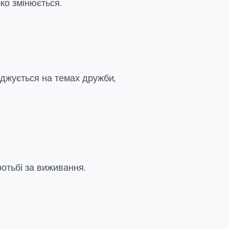
зко змінюється.
еджується на темах дружби,
ротьбі за виживання.