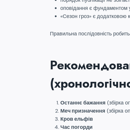
порядок публікації не збігає
оповідання є фундаментом усі
«Сезон гроз» є додатковою к
Правильна послідовність робить
Рекомендова
(хронологічн
Останнє бажання
(збірка о
Меч призначення
(збірка о
Кров ельфів
Час погорди