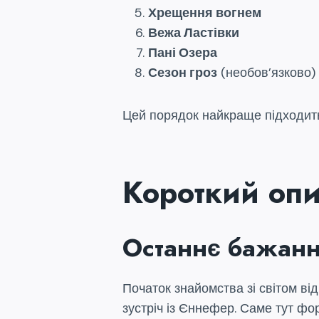
Хрещення вогнем
Вежа Ластівки
Пані Озера
Сезон гроз
(необов’язково)
Цей порядок найкраще підходить
Короткий опи
Останнє бажан
Початок знайомства зі світом ві
зустріч із Єннефер. Саме тут форм