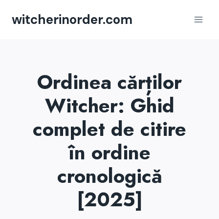
Skip
witcherinorder.com
to
content
Ordinea cărților
Witcher: Ghid
complet de citire
în ordine
cronologică
[2025]