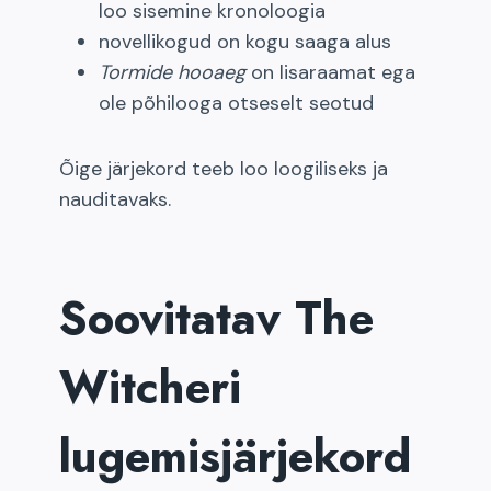
loo sisemine kronoloogia
novellikogud on kogu saaga alus
Tormide hooaeg
on lisaraamat ega
ole põhilooga otseselt seotud
Õige järjekord teeb loo loogiliseks ja
nauditavaks.
Soovitatav The
Witcheri
lugemisjärjekord