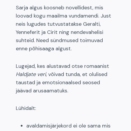
Sarja algus koosneb novellidest, mis
loovad kogu maailma vundamendi. Just
neis lugudes tutvustatakse Geralti,
Yenneferit ja Cirit ning nendevahelisi
suhteid. Need sündmused toimuvad
enne põhisaaga algust.
Lugejad, kes alustavad otse romaanist
Haldjate veri
, võivad tunda, et olulised
taustad ja emotsionaalsed seosed
jäävad arusaamatuks.
Lühidalt:
avaldamisjärjekord ei ole sama mis