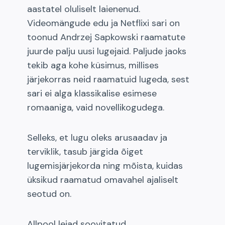
aastatel oluliselt laienenud.
Videomängude edu ja Netflixi sari on
toonud Andrzej Sapkowski raamatute
juurde palju uusi lugejaid. Paljude jaoks
tekib aga kohe küsimus, millises
järjekorras neid raamatuid lugeda, sest
sari ei alga klassikalise esimese
romaaniga, vaid novellikogudega.
Selleks, et lugu oleks arusaadav ja
terviklik, tasub järgida õiget
lugemisjärjekorda ning mõista, kuidas
üksikud raamatud omavahel ajaliselt
seotud on.
Allpool leiad soovitatud