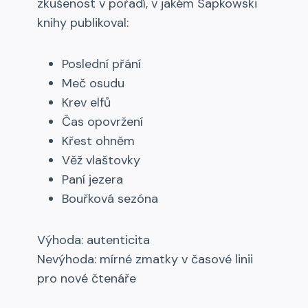
zkušenost v pořadí, v jakém Sapkowski
knihy publikoval:
Poslední přání
Meč osudu
Krev elfů
Čas opovržení
Křest ohněm
Věž vlaštovky
Paní jezera
Bouřková sezóna
Výhoda: autenticita
Nevýhoda: mírné zmatky v časové linii
pro nové čtenáře