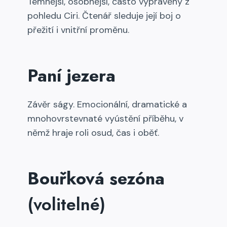
Temnější, osobnější, často vyprávěný z
pohledu Ciri. Čtenář sleduje její boj o
přežití i vnitřní proměnu.
Paní jezera
Závěr ságy. Emocionální, dramatické a
mnohovrstevnaté vyústění příběhu, v
němž hraje roli osud, čas i oběť.
Bouřková sezóna
(volitelné)