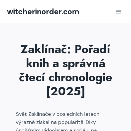
Přeskočit
witcherinorder.com
na
obsah
Zaklínač: Pořadí
knih a správná
čtecí chronologie
[2025]
Svět Zaklínače v posledních letech
výrazně získal na popularitě. Díky
úspěšným videohrám a seriálu na