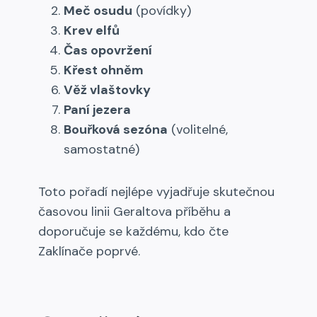
Meč osudu
(povídky)
Krev elfů
Čas opovržení
Křest ohněm
Věž vlaštovky
Paní jezera
Bouřková sezóna
(volitelné,
samostatné)
Toto pořadí nejlépe vyjadřuje skutečnou
časovou linii Geral­tova příběhu a
doporučuje se každému, kdo čte
Zaklínače poprvé.